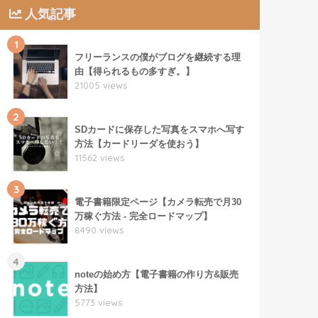
人気記事
1
フリーランスの僕がブログを継続する理
由【得られるもの多すぎ。】
21005 views
2
SDカードに保存した写真をスマホへ写す
方法【カードリーダを使おう】
11562 views
3
電子書籍限定ページ【カメラ転売で月30
万稼ぐ方法 - 完全ロードマップ】
8490 views
4
noteの始め方【電子書籍の作り方&販売
方法】
5773 views