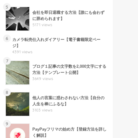
5
会社を即日退職する方法【誰にも会わず
に辞められます】
5171 views
6
カメラ転売仕入れダイアリー【電子書籍限定ペー
ジ】
4391 views
7
ブログ１記事の文字数を2,000文字にする
方法【テンプレート公開】
3649 views
8
他人の言葉に惑わされない方法【自分の
人生を棒にふるな】
3103 views
9
PayPayフリマの始め方【登録方法を詳し
く解説】