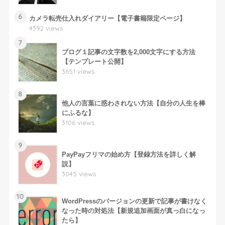
6
カメラ転売仕入れダイアリー【電子書籍限定ページ】
4392 views
7
ブログ１記事の文字数を2,000文字にする方法
【テンプレート公開】
3651 views
8
他人の言葉に惑わされない方法【自分の人生を棒
にふるな】
3106 views
9
PayPayフリマの始め方【登録方法を詳しく解
説】
3045 views
10
WordPressのバージョンの更新で記事が書けなく
なった時の対処法【新規追加画面が真っ白になっ
たら】