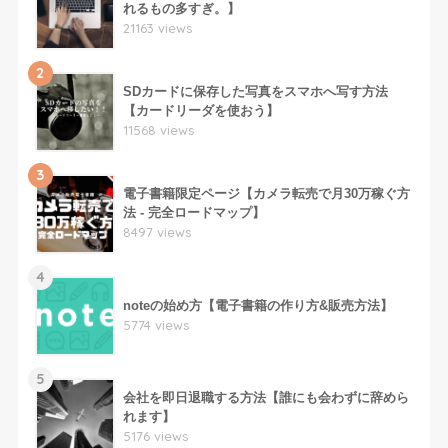
れるもの多すぎ。】
21163 views
2
SDカードに保存した写真をスマホへ写す方法
【カードリーダを使おう】
11568 views
3
電子書籍限定ページ【カメラ転売で月30万稼ぐ方
法 - 完全ロードマップ】
8497 views
4
noteの始め方【電子書籍の作り方&販売方法】
5774 views
5
会社を即日退職する方法【誰にも会わずに辞めら
れます】
5176 views