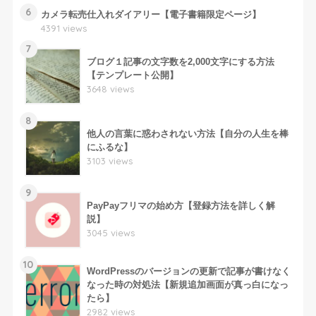
6
カメラ転売仕入れダイアリー【電子書籍限定ページ】
4391 views
7
ブログ１記事の文字数を2,000文字にする方法
【テンプレート公開】
3648 views
8
他人の言葉に惑わされない方法【自分の人生を棒
にふるな】
3103 views
9
PayPayフリマの始め方【登録方法を詳しく解
説】
3045 views
10
WordPressのバージョンの更新で記事が書けなく
なった時の対処法【新規追加画面が真っ白になっ
たら】
2982 views