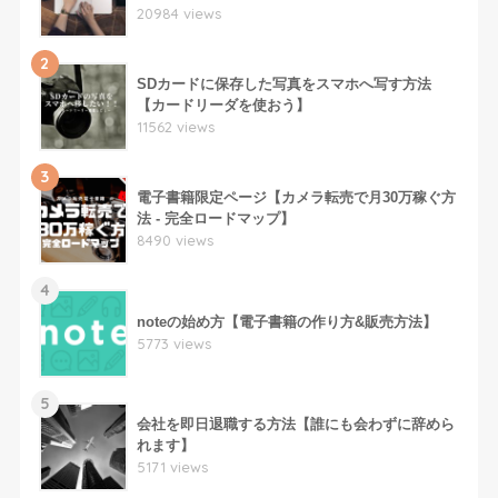
20984 views
2
SDカードに保存した写真をスマホへ写す方法
【カードリーダを使おう】
11562 views
3
電子書籍限定ページ【カメラ転売で月30万稼ぐ方
法 - 完全ロードマップ】
8490 views
4
noteの始め方【電子書籍の作り方&販売方法】
5773 views
5
会社を即日退職する方法【誰にも会わずに辞めら
れます】
5171 views